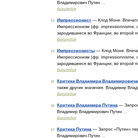
Владимирович Путин …
Википедия
Импрессионист
— Клод Моне. Впечатл
83
Импрессионизм (фр. impressionnisme, 
зародившееся во Франции, во второй 
Википедия
Импрессионисты
— Клод Моне. Впеча
84
Импрессионизм (фр. impressionnisme, 
зародившееся во Франции, во второй 
Википедия
Критика Владимира Владимировича
85
также другие значения. Владимир Вла
Википедия
Критика Владимира Путина
— Запрос 
86
Владимир Владимирович Путин …
Википедия
Критика Путина
— Запрос «Путин» пер
87
Владимирович Путин …