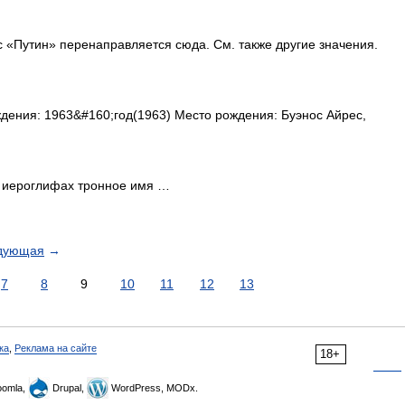
«Путин» перенаправляется сюда. Cм. также другие значения.
дения: 1963&#160;год(1963) Место рождения: Буэнос Айрес,
 иероглифах тронное имя …
дующая
→
7
8
9
10
11
12
13
ка
,
Реклама на сайте
18+
omla,
Drupal,
WordPress, MODx.