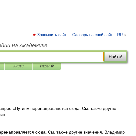
Запомнить сайт
Словарь на свой сайт
RU
едии на Академике
Найти!
Книги
Игры ⚽
прос «Путин» перенаправляется сюда. Cм. также другие
тин …
ренаправляется сюда. Cм. также другие значения. Владимир