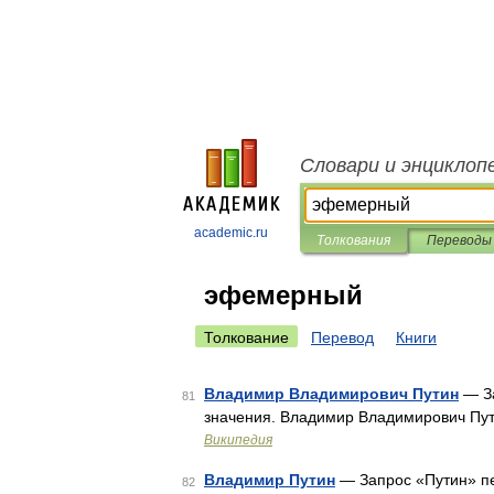
Словари и энциклоп
academic.ru
Толкования
Переводы
эфемерный
Толкование
Перевод
Книги
Владимир Владимирович Путин
— За
81
значения. Владимир Владимирович Пу
Википедия
Владимир Путин
— Запрос «Путин» пе
82