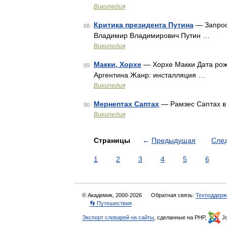
Википедия
Критика президента Путина
— Запрос 
88
Владимир Владимирович Путин …
Википедия
Макки, Хорхе
— Хорхе Макки Дата рож
89
Аргентина Жанр: инсталляция …
Википедия
Мернептах Саптах
— Рамзес Саптах в
90
Википедия
Страницы
←
Предыдущая
Сле
1
2
3
4
5
6
© Академик, 2000-2026
Обратная связь:
Техподдерж
👣 Путешествия
Экспорт словарей на сайты
, сделанные на PHP,
Jo